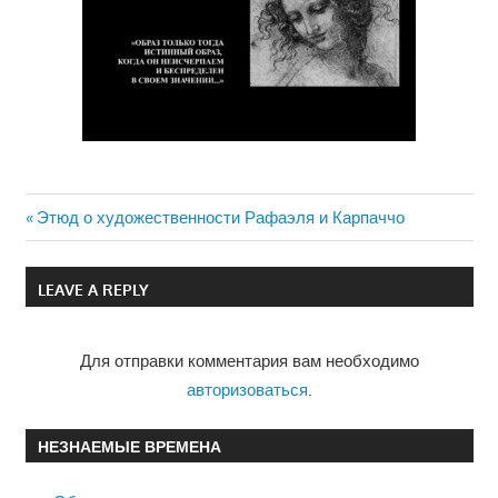
Previous
Этюд о художественности Рафаэля и Карпаччо
Навигация
Post:
по
LEAVE A REPLY
записям
Для отправки комментария вам необходимо
авторизоваться
.
НЕЗНАЕМЫЕ ВРЕМЕНА