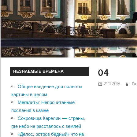
04
НЕЗНАЕМЫЕ ВРЕМЕНА
21.11.2016
Га
Общее введение для полноты
картины в целом
Мегалиты: Непрочитанные
послания в камне
Сокровища Карелии — страны,
где небо не рассталось с землей
«Делос, остров бедный» что на