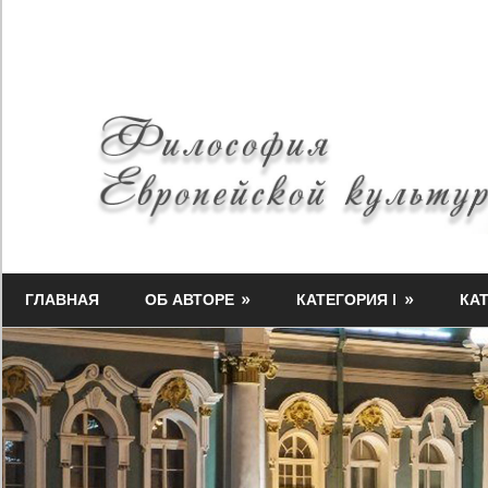
Skip
to
content
Философия
Миф-
Европейской
ГЛАВНАЯ
ОБ АВТОРЕ
КАТЕГОРИЯ I
КАТ
Медузы
культуры