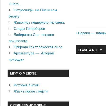
Онего…
Петроглифы на Онежском
берегу
Живопись пещерного человека
Следы Гипербореи
Previous
Берлин — планы
Лабиринты Соловецкого
Навигац
Post:
архипелага
по
Природа как творческая сила
LEAVE A REPLY
Архитектура — «Вторая
записям
природа»
МИФ О МЕДУЗЕ
История бытия
Жизнь после смерти
СРЕДИЗЕМНОМОРЬЕ