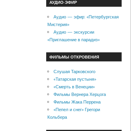
АУДИО-ЭФИР
Аудио — эфир: «Петербургская
Мистерия»
Аудио — экскурсии
«Приглашение в парадиз»
ФИЛЬМЫ ОТКРОВЕНИЯ
Слушая Тарковского
«Татарская пустыня»
«Смерть в Венеции»
Фильмы Вернера Херцога
Фильмы Жака Перрена
«Пепел и снег» Грегори
Кольбера