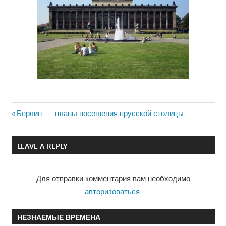
Previous
Берлин — планы посещения прусской столицы
Навигация
Post:
по
LEAVE A REPLY
записям
Для отправки комментария вам необходимо
авторизоваться
.
НЕЗНАЕМЫЕ ВРЕМЕНА