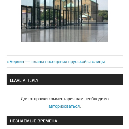
Previous
Берлин — планы посещения прусской столицы
Навигация
Post:
по
LEAVE A REPLY
записям
Для отправки комментария вам необходимо
авторизоваться
.
НЕЗНАЕМЫЕ ВРЕМЕНА