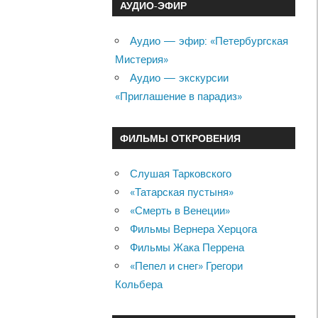
АУДИО-ЭФИР
Аудио — эфир: «Петербургская
Мистерия»
Аудио — экскурсии
«Приглашение в парадиз»
ФИЛЬМЫ ОТКРОВЕНИЯ
Слушая Тарковского
«Татарская пустыня»
«Смерть в Венеции»
Фильмы Вернера Херцога
Фильмы Жака Перрена
«Пепел и снег» Грегори
Кольбера