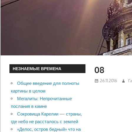
08
НЕЗНАЕМЫЕ ВРЕМЕНА
26.11.2016
Г
Общее введение для полноты
картины в целом
Мегалиты: Непрочитанные
послания в камне
Сокровища Карелии — страны,
где небо не рассталось с землей
«Делос, остров бедный» что на