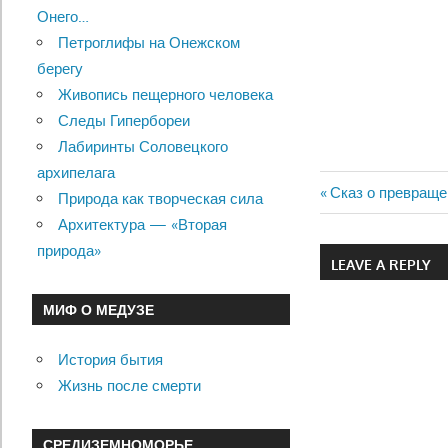
Онего…
Петроглифы на Онежском
берегу
Живопись пещерного человека
Следы Гипербореи
Лабиринты Соловецкого
архипелага
Previous
Сказ о превраще
Природа как творческая сила
Навигац
Post:
Архитектура — «Вторая
по
природа»
LEAVE A REPLY
записям
МИФ О МЕДУЗЕ
История бытия
Жизнь после смерти
СРЕДИЗЕМНОМОРЬЕ