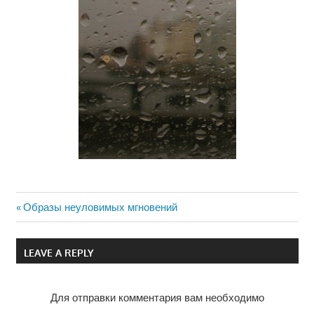
Previous
Образы неуловимых мгновений
Навигация
Post:
по
LEAVE A REPLY
записям
Для отправки комментария вам необходимо