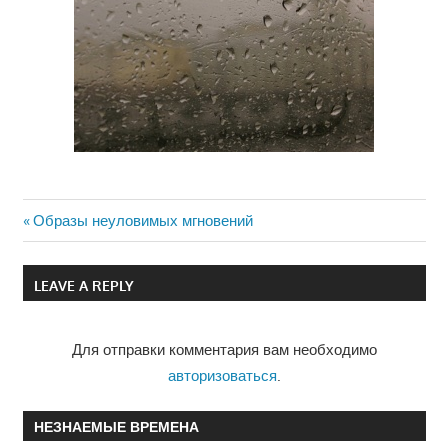
Previous
Образы неуловимых мгновений
Навигация
Post:
по
LEAVE A REPLY
записям
Для отправки комментария вам необходимо
авторизоваться
.
НЕЗНАЕМЫЕ ВРЕМЕНА