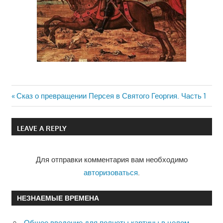
Previous
Сказ о превращении Персея в Святого Георгия. Часть 1
Навигация
Post:
по
LEAVE A REPLY
записям
Для отправки комментария вам необходимо
авторизоваться
.
НЕЗНАЕМЫЕ ВРЕМЕНА
Общее введение для полноты картины в целом