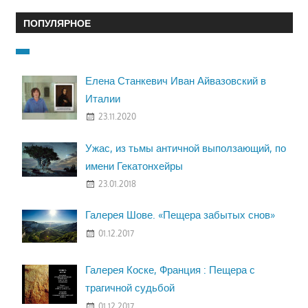
ПОПУЛЯРНОЕ
Елена Станкевич Иван Айвазовский в
Италии
23.11.2020
Ужас, из тьмы античной выползающий, по
имени Гекатонхейры
23.01.2018
Галерея Шове. «Пещера забытых снов»
01.12.2017
Галерея Коске, Франция : Пещера с
трагичной судьбой
01.12.2017