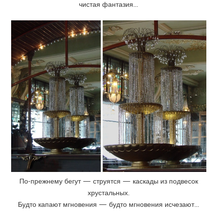
чистая фантазия…
По-прежнему бегут — струятся — каскады из подвесок
хрустальных.
Будто капают мгновения — будто мгновения исчезают…