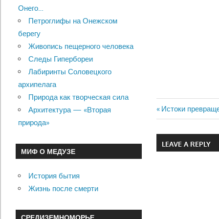
Онего…
Петроглифы на Онежском
берегу
Живопись пещерного человека
Следы Гипербореи
Лабиринты Соловецкого
архипелага
Природа как творческая сила
Previous
Истоки превраще
Архитектура — «Вторая
Навигац
Post:
природа»
по
LEAVE A REPLY
МИФ О МЕДУЗЕ
записям
История бытия
Жизнь после смерти
СРЕДИЗЕМНОМОРЬЕ