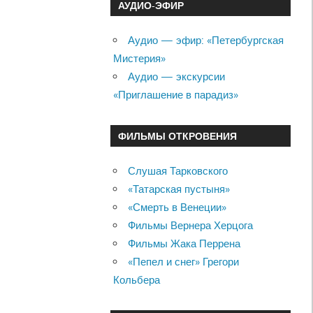
АУДИО-ЭФИР
Аудио — эфир: «Петербургская
Мистерия»
Аудио — экскурсии
«Приглашение в парадиз»
ФИЛЬМЫ ОТКРОВЕНИЯ
Слушая Тарковского
«Татарская пустыня»
«Смерть в Венеции»
Фильмы Вернера Херцога
Фильмы Жака Перрена
«Пепел и снег» Грегори
Кольбера