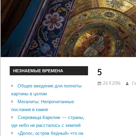
5
НЕЗНАЕМЫЕ ВРЕМЕНА
26.11.2016
Г
Общее введение для полноты
картины в целом
Мегалиты: Непрочитанные
послания в камне
Сокровища Карелии — страны,
где небо не рассталось с землей
«Делос, остров бедный» что на