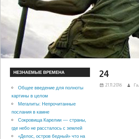
24
НЕЗНАЕМЫЕ ВРЕМЕНА
21.11.2016
Га
Общее введение для полноты
картины в целом
Мегалиты: Непрочитанные
послания в камне
Сокровища Карелии — страны,
где небо не рассталось с землей
«Делос, остров бедный» что на