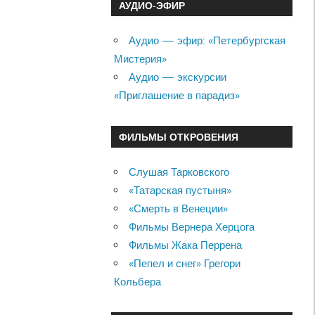
АУДИО-ЭФИР
Аудио — эфир: «Петербургская
Мистерия»
Аудио — экскурсии
«Приглашение в парадиз»
ФИЛЬМЫ ОТКРОВЕНИЯ
Слушая Тарковского
«Татарская пустыня»
«Смерть в Венеции»
Фильмы Вернера Херцога
Фильмы Жака Перрена
«Пепел и снег» Грегори
Кольбера