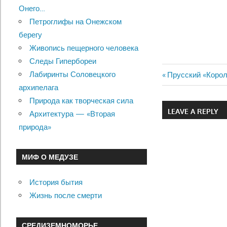
Онего…
Петроглифы на Онежском
берегу
Живопись пещерного человека
Следы Гипербореи
Лабиринты Соловецкого
Previous
Прусский «Корол
Навигац
архипелага
Post:
Природа как творческая сила
по
LEAVE A REPLY
Архитектура — «Вторая
записям
природа»
МИФ О МЕДУЗЕ
История бытия
Жизнь после смерти
СРЕДИЗЕМНОМОРЬЕ