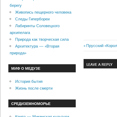
берегу
Живопись пещерного человека
Следы Гипербореи
Лабиринты Соловецкого
архипелага
Природа как творческая сила
Previous
Прусский «Корол
Архитектура — «Вторая
Навигац
Post:
природа»
по
LEAVE A REPLY
МИФ О МЕДУЗЕ
записям
История бытия
Жизнь после смерти
СРЕДИЗЕМНОМОРЬЕ
Крито — Микенская культура