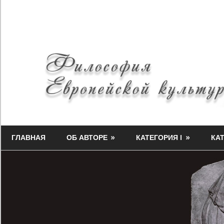
Skip
to
content
Философия
Миф-
Европейской
ГЛАВНАЯ
ОБ АВТОРЕ
КАТЕГОРИЯ I
КАТ
Медузы
культуры