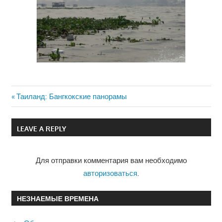
Previous
Таиланд: Бангкокские панорамы
Навигация
Post:
по
LEAVE A REPLY
записям
Для отправки комментария вам необходимо
авторизоваться
.
НЕЗНАЕМЫЕ ВРЕМЕНА