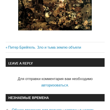
Previous
Питер Брейгель. Зло и тьма землю объяли
Навигация
Post:
по
LEAVE A REPLY
записям
Для отправки комментария вам необходимо
авторизоваться
.
НЕЗНАЕМЫЕ ВРЕМЕНА
Общее введение для полноты картины в целом