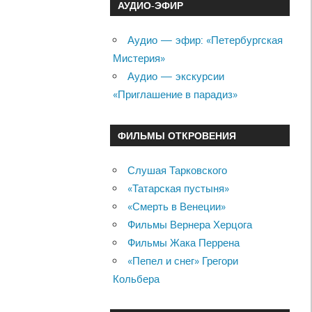
АУДИО-ЭФИР
Аудио — эфир: «Петербургская
Мистерия»
Аудио — экскурсии
«Приглашение в парадиз»
ФИЛЬМЫ ОТКРОВЕНИЯ
Слушая Тарковского
«Татарская пустыня»
«Смерть в Венеции»
Фильмы Вернера Херцога
Фильмы Жака Перрена
«Пепел и снег» Грегори
Кольбера