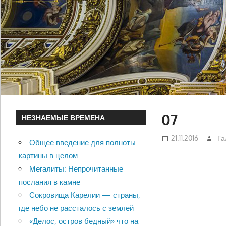
07
НЕЗНАЕМЫЕ ВРЕМЕНА
21.11.2016
Га
Общее введение для полноты
картины в целом
Мегалиты: Непрочитанные
послания в камне
Сокровища Карелии — страны,
где небо не рассталось с землей
«Делос, остров бедный» что на