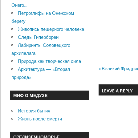
Онего…
Петроглифы на Онежском
берегу
Живопись пещерного человека
Следы Гипербореи
Лабиринты Соловецкого
архипелага
Природа как творческая сила
Previous
Великий Фридри
Архитектура — «Вторая
Навигац
Post:
природа»
по
LEAVE A REPLY
МИФ О МЕДУЗЕ
записям
История бытия
Жизнь после смерти
СРЕДИЗЕМНОМОРЬЕ