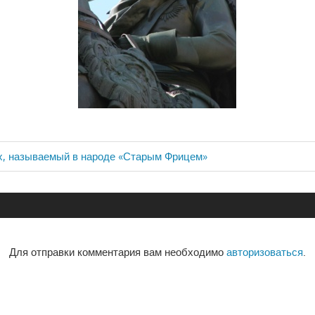
х, называемый в народе «Старым Фрицем»
ия
Для отправки комментария вам необходимо
авторизоваться
.