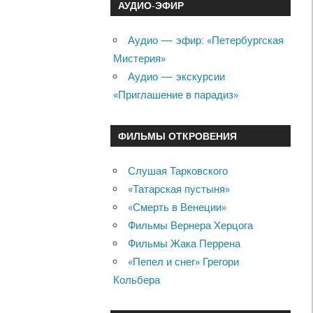
АУДИО-ЭФИР
Аудио — эфир: «Петербургская
Мистерия»
Аудио — экскурсии
«Приглашение в парадиз»
ФИЛЬМЫ ОТКРОВЕНИЯ
Слушая Тарковского
«Татарская пустыня»
«Смерть в Венеции»
Фильмы Вернера Херцога
Фильмы Жака Перрена
«Пепел и снег» Грегори
Кольбера