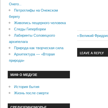
Онего…
Петроглифы на Онежском
берегу
Живопись пещерного человека
Следы Гипербореи
Лабиринты Соловецкого
Previous
Великий Фридри
Навигац
архипелага
Post:
Природа как творческая сила
по
LEAVE A REPLY
Архитектура — «Вторая
записям
природа»
МИФ О МЕДУЗЕ
История бытия
Жизнь после смерти
СРЕДИЗЕМНОМОРЬЕ