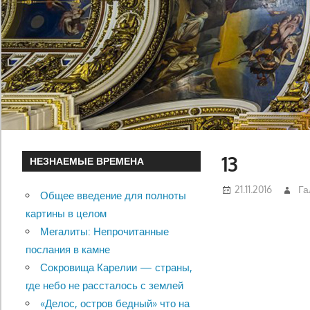
13
НЕЗНАЕМЫЕ ВРЕМЕНА
21.11.2016
Га
Общее введение для полноты
картины в целом
Мегалиты: Непрочитанные
послания в камне
Сокровища Карелии — страны,
где небо не рассталось с землей
«Делос, остров бедный» что на