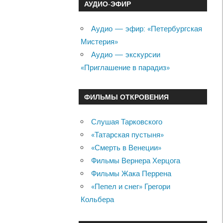
АУДИО-ЭФИР
Аудио — эфир: «Петербургская
Мистерия»
Аудио — экскурсии
«Приглашение в парадиз»
ФИЛЬМЫ ОТКРОВЕНИЯ
Слушая Тарковского
«Татарская пустыня»
«Смерть в Венеции»
Фильмы Вернера Херцога
Фильмы Жака Перрена
«Пепел и снег» Грегори
Кольбера