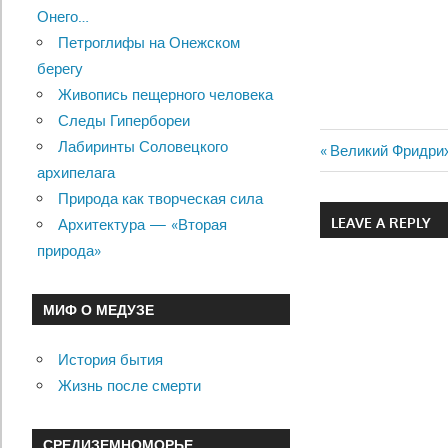
Онего…
Петроглифы на Онежском
берегу
Живопись пещерного человека
Следы Гипербореи
Лабиринты Соловецкого
Previous
Великий Фридри
Навигац
архипелага
Post:
Природа как творческая сила
по
LEAVE A REPLY
Архитектура — «Вторая
записям
природа»
МИФ О МЕДУЗЕ
История бытия
Жизнь после смерти
СРЕДИЗЕМНОМОРЬЕ