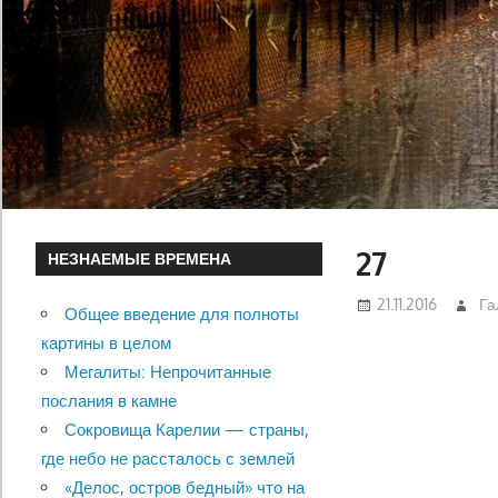
27
НЕЗНАЕМЫЕ ВРЕМЕНА
21.11.2016
Га
Общее введение для полноты
картины в целом
Мегалиты: Непрочитанные
послания в камне
Сокровища Карелии — страны,
где небо не рассталось с землей
«Делос, остров бедный» что на