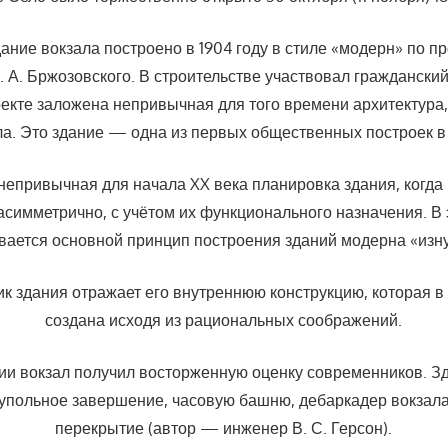
ние вокзала построено в 1904 году в стиле «модерн» по п
. А. Бржозовского. В строительстве участвовал гражданский
екте заложена непривычная для того времени архитектур
а. Это здание — одна из первых общественных построек в
епривычная для начала XX века планировка здания, когд
асимметрично, с учётом их функционального назначения. В 
вается основной принцип построения зданий модерна «изн
к здания отражает его внутреннюю конструкцию, которая в
создана исходя из рациональных соображений.
ии вокзал получил восторженную оценку современников. З
упольное завершение, часовую башню, дебаркадер вокзал
перекрытие (автор — инженер В. С. Герсон).