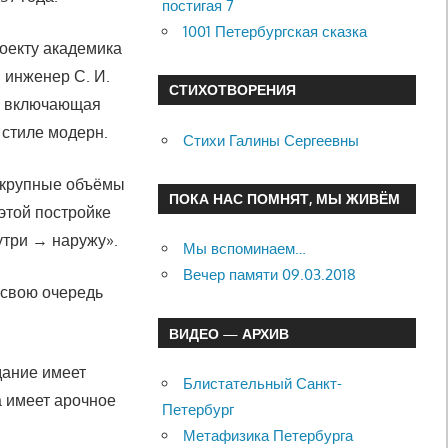
постигая 7
1001 Петербургская сказка
роекту академика
 инженер С. И.
СТИХОТВОРЕНИЯ
а, включающая
 стиле модерн.
Стихи Галины Сергеевны
а крупные объёмы
ПОКА НАС ПОМНЯТ, МЫ ЖИВЁМ
этой постройке
утри → наружу».
Мы вспоминаем…
Вечер памяти 09.03.2018
 свою очередь
ВИДЕО — АРХИВ
дание имеет
Блистательный Санкт-
а имеет арочное
Петербург
Метафизика Петербурга