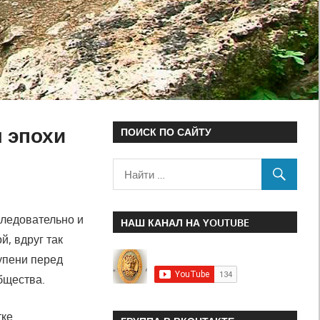
м эпохи
ПОИСК ПО САЙТУ
следовательно и
НАШ КАНАЛ НА YOUTUBE
, вдруг так
упени перед
бщества.
ке.