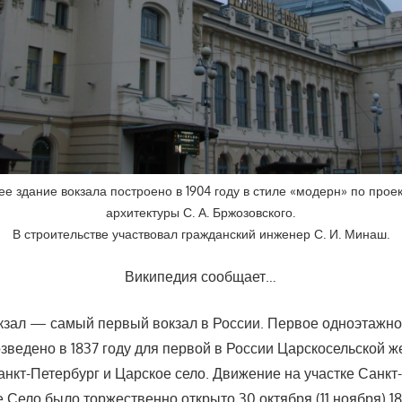
 здание вокзала построено в 1904 году в стиле «модерн» по прое
архитектуры С. А. Бржозовского.
В строительстве участвовал гражданский инженер С. И. Минаш.
Википедия сообщает…
кзал — самый первый вокзал в России. Первое одноэтажн
зведено в 1837 году для первой в России Царскосельской ж
нкт-Петербург и Царское село. Движение на участке Санк
 Село было торжественно открыто 30 октября (11 ноября) 18