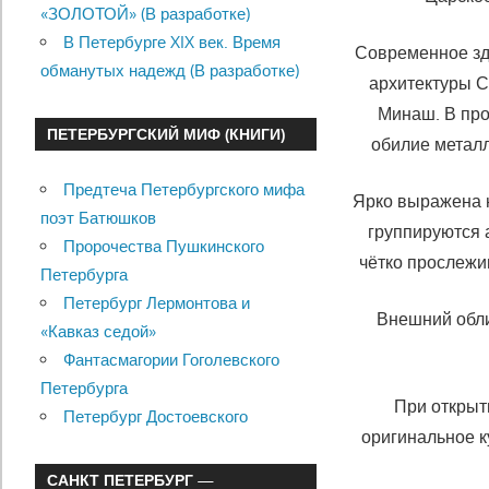
«ЗОЛОТОЙ» (В разработке)
В Петербурге XIX век. Время
Современное зда
обманутых надежд (В разработке)
архитектуры С
Минаш. В про
ПЕТЕРБУРГСКИЙ МИФ (КНИГИ)
обилие металл
Предтеча Петербургского мифа
Ярко выражена н
поэт Батюшков
группируются 
Пророчества Пушкинского
чётко прослежи
Петербурга
Петербург Лермонтова и
Внешний обли
«Кавказ седой»
Фантасмагории Гоголевского
Петербурга
При открыт
Петербург Достоевского
оригинальное к
САНКТ ПЕТЕРБУРГ —