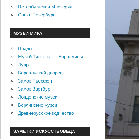
Петербургская Мистерия
Санкт-Петербург
МУЗЕИ МИРА
Прадо
Музей Тиссена — Борнемисы
Лувр
Версальский дворец
Замок Пьерфон
Замок Вартбург
Лондонские музеи
Берлинские музеи
Древнерусское зодчество
ЗАМЕТКИ ИСКУССТВОВЕДА