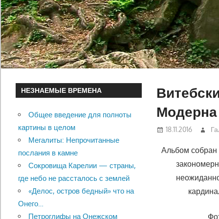
Витебски
НЕЗНАЕМЫЕ ВРЕМЕНА
Модерна
Общее введение для полноты
картины в целом
18.11.2016
Га
Мегалиты: Непрочитанные
Альбом собран 
послания в камне
закономерно
Сокровища Карелии — страны,
неожиданно
где небо не рассталось с землей
кардина
«Делос, остров бедный» что на
Онего…
Фо
Петроглифы на Онежском