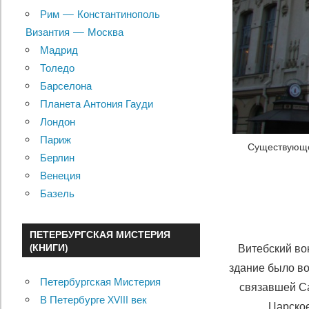
Рим — Константинополь
Византия — Москва
Мадрид
Толедо
Барселона
Планета Антония Гауди
Лондон
Париж
Существующее
Берлин
Венеция
Базель
ПЕТЕРБУРГСКАЯ МИСТЕРИЯ
(КНИГИ)
Витебский во
здание было во
Петербургская Мистерия
связавшей Са
В Петербурге XVIII век
Царское