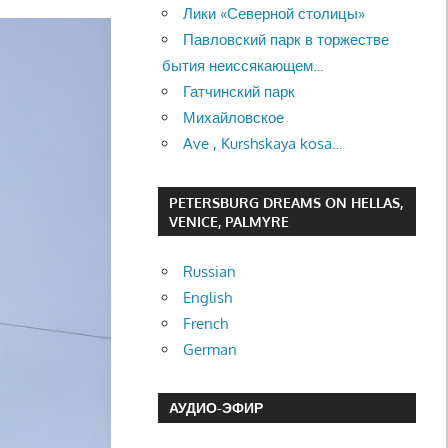
Лики «Северной столицы»
Павловский парк в торжестве
бытия неиссякающем…
Гатчинский парк
Михайловское
Ave , Kurshskaya kosa…
PETERSBURG DREAMS ON HELLAS,
VENICE, PALMYRE
Russian
English
French
German
АУДИО-ЭФИР