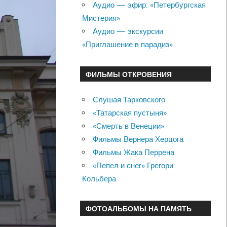
Аудио — эфир: «Петербургская
Мистерия»
Аудио — экскурсии
«Приглашение в парадиз»
ФИЛЬМЫ ОТКРОВЕНИЯ
Слушая Тарковского
«Татарская пустыня»
«Смерть в Венеции»
Фильмы Вернера Херцога
Фильмы Жака Перрена
«Пепел и снег» Грегори
Кольбера
ФОТОАЛЬБОМЫ НА ПАМЯТЬ