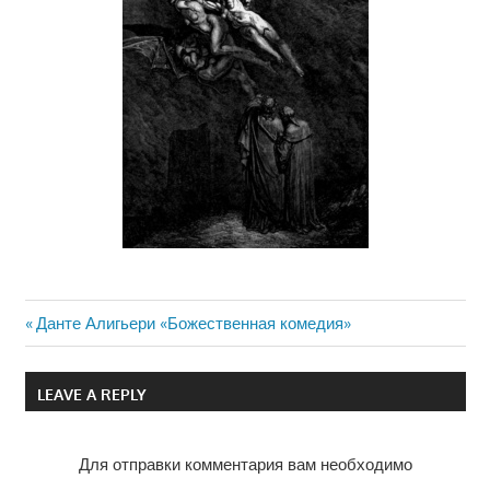
Previous
Данте Алигьери «Божественная комедия»
Навигация
Post:
по
LEAVE A REPLY
записям
Для отправки комментария вам необходимо