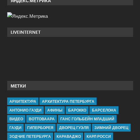
ЯНДЕКС.МЕТРИКА
LIVEINTERNET
МЕТКИ
АРХИТЕКТУРА
АРХИТЕКТУРА ПЕТЕРБУРГА
АНТОНИО ГАУДИ
АФИНЫ
БАРОККО
БАРСЕЛОНА
ВИДЕО
ВОТТОВААРА
ГАНС ГОЛЬБЕЙН МЛАДШИЙ
ГАУДИ
ГИПЕРБОРЕЯ
ДВОРЕЦ ГУЭЛЯ
ЗИМНИЙ ДВОРЕЦ
ЗОДЧИЕ ПЕТЕРБУРГА
КАРАВАДЖО
КАРЛ РОССИ