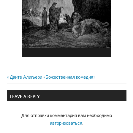
Previous
Данте Алигьери «Божественная комедия»
Навигация
Post:
по
LEAVE A REPLY
записям
Для отправки комментария вам необходимо
авторизоваться
.