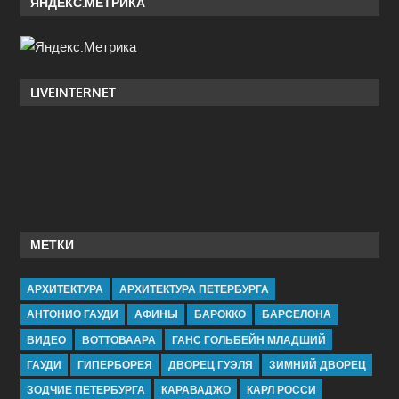
ЯНДЕКС.МЕТРИКА
LIVEINTERNET
МЕТКИ
АРХИТЕКТУРА
АРХИТЕКТУРА ПЕТЕРБУРГА
АНТОНИО ГАУДИ
АФИНЫ
БАРОККО
БАРСЕЛОНА
ВИДЕО
ВОТТОВААРА
ГАНС ГОЛЬБЕЙН МЛАДШИЙ
ГАУДИ
ГИПЕРБОРЕЯ
ДВОРЕЦ ГУЭЛЯ
ЗИМНИЙ ДВОРЕЦ
ЗОДЧИЕ ПЕТЕРБУРГА
КАРАВАДЖО
КАРЛ РОССИ