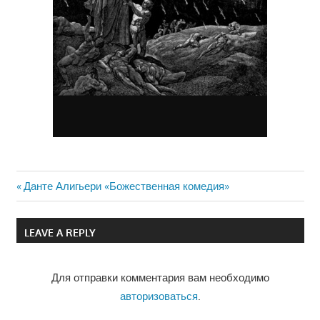
Previous
Данте Алигьери «Божественная комедия»
Навигация
Post:
по
LEAVE A REPLY
записям
Для отправки комментария вам необходимо
авторизоваться
.