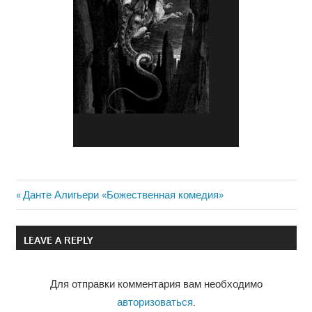
Previous
Данте Алигьери «Божественная комедия»
Навигация
Post:
по
LEAVE A REPLY
записям
Для отправки комментария вам необходимо
авторизоваться
.