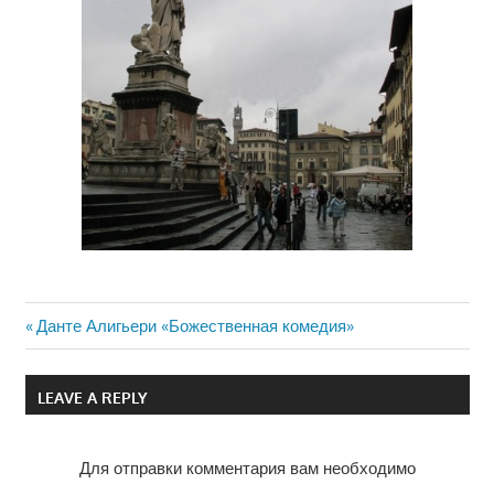
Previous
Данте Алигьери «Божественная комедия»
Навигация
Post:
по
LEAVE A REPLY
записям
Для отправки комментария вам необходимо