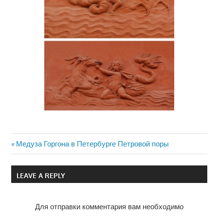
Previous
Медуза Горгона в Петербурге Петровой поры
Навигация
Post:
по
LEAVE A REPLY
записям
Для отправки комментария вам необходимо