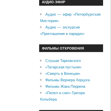
АУДИО-ЭФИР
Аудио — эфир: «Петербургская
Мистерия»
Аудио — экскурсии
«Приглашение в парадиз»
ФИЛЬМЫ ОТКРОВЕНИЯ
Слушая Тарковского
«Татарская пустыня»
«Смерть в Венеции»
Фильмы Вернера Херцога
Фильмы Жака Перрена
«Пепел и снег» Грегори
Кольбера