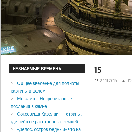
15
НЕЗНАЕМЫЕ ВРЕМЕНА
24.11.2016
Г
Общее введение для полноты
картины в целом
Мегалиты: Непрочитанные
послания в камне
Сокровища Карелии — страны,
где небо не рассталось с землей
«Делос, остров бедный» что на