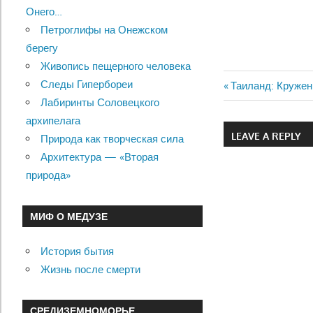
Онего…
Петроглифы на Онежском
берегу
Живопись пещерного человека
Следы Гипербореи
Previous
Таиланд: Кружен
Навигац
Лабиринты Соловецкого
Post:
архипелага
по
LEAVE A REPLY
Природа как творческая сила
записям
Архитектура — «Вторая
природа»
МИФ О МЕДУЗЕ
История бытия
Жизнь после смерти
СРЕДИЗЕМНОМОРЬЕ