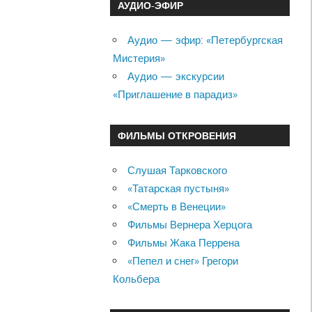
АУДИО-ЭФИР
Аудио — эфир: «Петербургская
Мистерия»
Аудио — экскурсии
«Приглашение в парадиз»
ФИЛЬМЫ ОТКРОВЕНИЯ
Слушая Тарковского
«Татарская пустыня»
«Смерть в Венеции»
Фильмы Вернера Херцога
Фильмы Жака Перрена
«Пепел и снег» Грегори
Кольбера