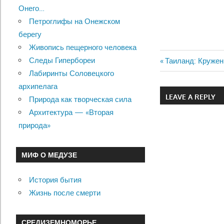
Онего…
Петроглифы на Онежском
берегу
Живопись пещерного человека
Следы Гипербореи
Previous
Таиланд: Кружен
Навигац
Лабиринты Соловецкого
Post:
архипелага
по
LEAVE A REPLY
Природа как творческая сила
записям
Архитектура — «Вторая
природа»
МИФ О МЕДУЗЕ
История бытия
Жизнь после смерти
СРЕДИЗЕМНОМОРЬЕ