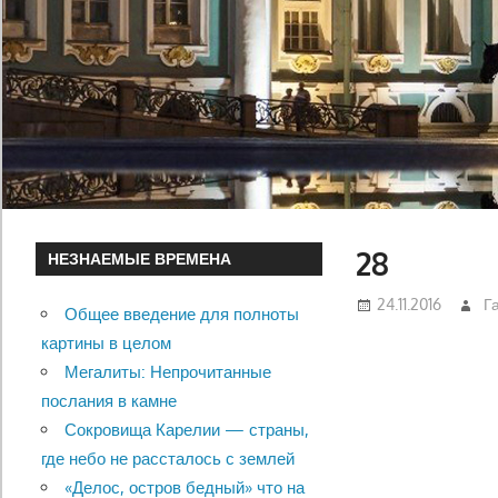
28
НЕЗНАЕМЫЕ ВРЕМЕНА
24.11.2016
Г
Общее введение для полноты
картины в целом
Мегалиты: Непрочитанные
послания в камне
Сокровища Карелии — страны,
где небо не рассталось с землей
«Делос, остров бедный» что на