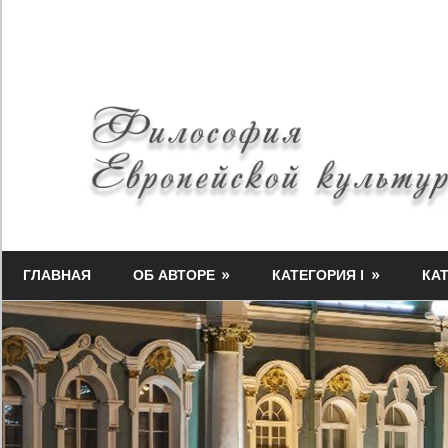
Skip
to
content
Философия
Миф-
Европейской
ГЛАВНАЯ
ОБ АВТОРЕ
КАТЕГОРИЯ I
КАТ
Медузы
культуры