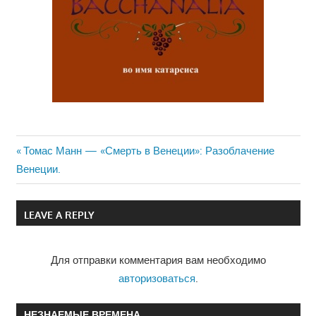
Previous
Томас Манн — «Смерть в Венеции»: Разоблачение
Навигация
Венеции.
Post:
по
LEAVE A REPLY
записям
Для отправки комментария вам необходимо
авторизоваться
.
НЕЗНАЕМЫЕ ВРЕМЕНА