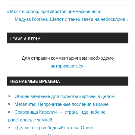
Previous
Мост и собор, противостоящие черной ночи
Навигация
Post:
Next
Медуза Горгона. Шепот и танец звезд на небосклоне
Post:
по
LEAVE A REPLY
записям
Для отправки комментария вам необходимо
авторизоваться
.
НЕЗНАЕМЫЕ ВРЕМЕНА
Общее введение для полноты картины в целом
Мегалиты: Непрочитанные послания в камне
Сокровища Карелии — страны, где небо не
рассталось с землей
«Делос, остров бедный» что на Онего…