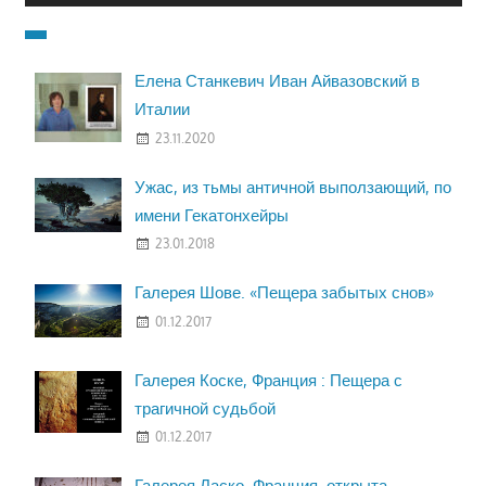
Елена Станкевич Иван Айвазовский в
Италии
23.11.2020
Ужас, из тьмы античной выползающий, по
имени Гекатонхейры
23.01.2018
Галерея Шове. «Пещера забытых снов»
01.12.2017
Галерея Коске, Франция : Пещера с
трагичной судьбой
01.12.2017
Галерея Ласко, Франция, открыта