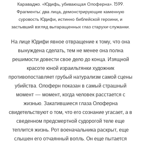
Караваджо. «Юдифь, убивающая Олоферна». 1599.
Фрагменты: два лица, демонстрирующие каменную
суровость Юдифи, истинно библейской героини, и
застывший взгляд вытаращенных глаз старухи-служанки.
На лице Юдифи явное отвращение к тому, что она
вынуждена сделать, тем не менее она полна
решимости довести свое дело до конца. Изящной
красоте юной израильтянки художник
противопоставляет грубый натурализм самой сцены
убийства. Олоферн показан в самый страшный
момент — момент, когда человек расстается с
жизнью. Закатившиеся глаза Олоферна
свидетельствуют о том, что его сознание угасает, а в
сведенном предсмертной судорогой теле еще
теплится жизнь. Рот военачальника раскрыт, еще
слышен его отчаянный вопль. Он еще пытается