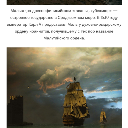
Ма́льта (на древнефиникийском «гавань», «убежище» —
островное государство в Средиземном море. В 1530 году
император Карл V предоставил Мальту духовно-рыцарскому
ордену иоаннитов, получившему с тех пор название
Мальтийского ордена.