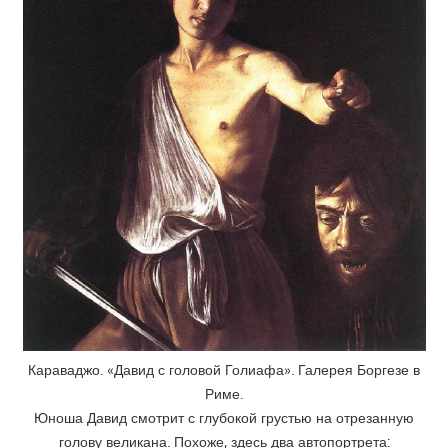
Караваджо. «Давид с головой Голиафа». Галерея Боргезе в
Риме.
Юноша Давид смотрит с глубокой грустью на отрезанную
голову великана. Похоже, здесь два автопортрета: