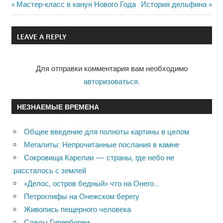
Previous
Мастер-класс в канун Нового Года
Next
История дельфина
Навигация
Post:
Post:
по
LEAVE A REPLY
записям
Для отправки комментария вам необходимо
авторизоваться
.
НЕЗНАЕМЫЕ ВРЕМЕНА
Общее введение для полноты картины в целом
Мегалиты: Непрочитанные послания в камне
Сокровища Карелии — страны, где небо не
рассталось с землей
«Делос, остров бедный» что на Онего…
Петроглифы на Онежском берегу
Живопись пещерного человека
Следы Гипербореи