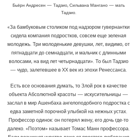
Бьёрн Андресен — Тадзио, Сильвана Мангано — мать
Тадзио.
«За бамбуковым столиком под надзором гувернантки
сидела компания подростков, совсем еще зеленая
молодежь. Три молоденькие девушки, лет, видимо, от
пятнадцати до семнадцати, и мальчик с длинными
волосами, на вид лет четырнадцати». То был Тадзио
— чудо, залетевшее в XX век из эпохи Ренессанса.
Есть все основания думать, то Злой рок в качестве
объекта Абсолютной красоты — искусительницы —
заслал в мир Ашенбаха ангелоподобного подростка с
едва заметной порочной улыбкой на нежных устах.
Профессор одинок: он потерял жену, его дочь где-то
далеко. «Поэтом» называет Томас Манн профессора.
Если возникнет чувство даже от простого любования