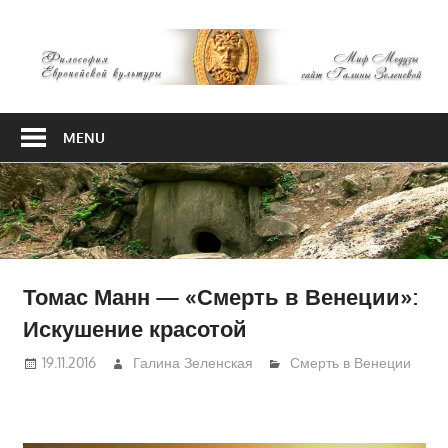
Skip
М
to
content
М
Философия
Европейской
MENU
культуры
Томас Манн — «Смерть в Венеции»:
Искушение красотой
19.11.2016
Галина Зеленская
Смерть в Венеции