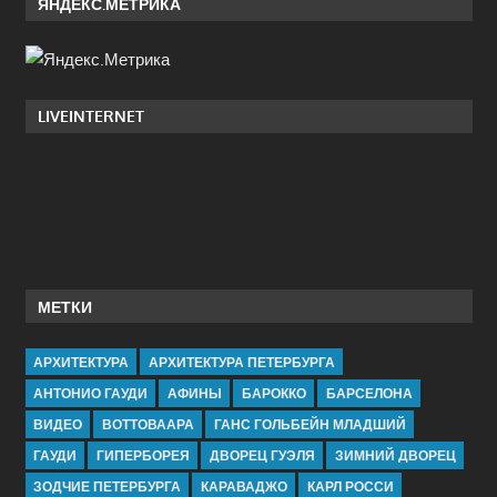
ЯНДЕКС.МЕТРИКА
LIVEINTERNET
МЕТКИ
АРХИТЕКТУРА
АРХИТЕКТУРА ПЕТЕРБУРГА
АНТОНИО ГАУДИ
АФИНЫ
БАРОККО
БАРСЕЛОНА
ВИДЕО
ВОТТОВААРА
ГАНС ГОЛЬБЕЙН МЛАДШИЙ
ГАУДИ
ГИПЕРБОРЕЯ
ДВОРЕЦ ГУЭЛЯ
ЗИМНИЙ ДВОРЕЦ
ЗОДЧИЕ ПЕТЕРБУРГА
КАРАВАДЖО
КАРЛ РОССИ