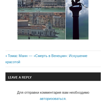
Previous
Томас Манн — «Смерть в Венеции»: Искушение
Навигация
красотой
Post:
по
LEAVE A REPLY
записям
Для отправки комментария вам необходимо
авторизоваться
.