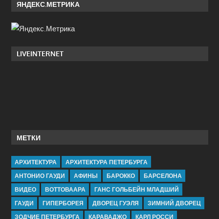
ЯНДЕКС.МЕТРИКА
LIVEINTERNET
МЕТКИ
АРХИТЕКТУРА
АРХИТЕКТУРА ПЕТЕРБУРГА
АНТОНИО ГАУДИ
АФИНЫ
БАРОККО
БАРСЕЛОНА
ВИДЕО
ВОТТОВААРА
ГАНС ГОЛЬБЕЙН МЛАДШИЙ
ГАУДИ
ГИПЕРБОРЕЯ
ДВОРЕЦ ГУЭЛЯ
ЗИМНИЙ ДВОРЕЦ
ЗОДЧИЕ ПЕТЕРБУРГА
КАРАВАДЖО
КАРЛ РОССИ