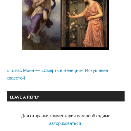
Previous
Томас Манн — «Смерть в Венеции»: Искушение
Навигация
красотой
Post:
по
LEAVE A REPLY
записям
Для отправки комментария вам необходимо
авторизоваться
.