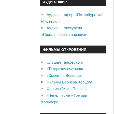
АУДИО-ЭФИР
Аудио — эфир: «Петербургская
Мистерия»
Аудио — экскурсии
«Приглашение в парадиз»
ФИЛЬМЫ ОТКРОВЕНИЯ
Слушая Тарковского
«Татарская пустыня»
«Смерть в Венеции»
Фильмы Вернера Херцога
Фильмы Жака Перрена
«Пепел и снег» Грегори
Кольбера