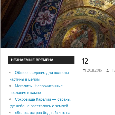
12
НЕЗНАЕМЫЕ ВРЕМЕНА
20.11.2016
Г
Общее введение для полноты
картины в целом
Мегалиты: Непрочитанные
послания в камне
Сокровища Карелии — страны,
где небо не рассталось с землей
«Делос, остров бедный» что на