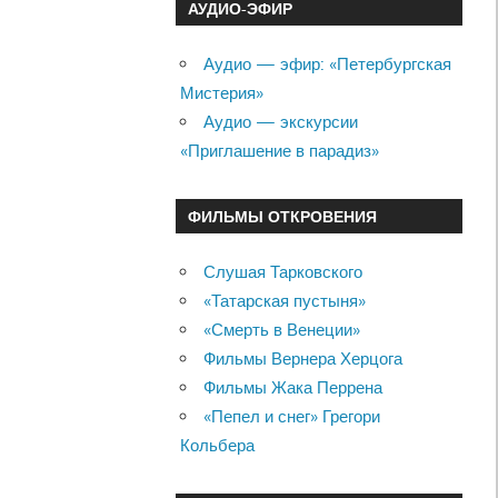
АУДИО-ЭФИР
Аудио — эфир: «Петербургская
Мистерия»
Аудио — экскурсии
«Приглашение в парадиз»
ФИЛЬМЫ ОТКРОВЕНИЯ
Слушая Тарковского
«Татарская пустыня»
«Смерть в Венеции»
Фильмы Вернера Херцога
Фильмы Жака Перрена
«Пепел и снег» Грегори
Кольбера