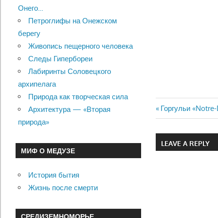
Онего…
Петроглифы на Онежском
берегу
Живопись пещерного человека
Следы Гипербореи
Лабиринты Соловецкого
архипелага
Природа как творческая сила
Previous
Горгульи «Notre-
Архитектура — «Вторая
Навигац
Post:
природа»
по
LEAVE A REPLY
МИФ О МЕДУЗЕ
записям
История бытия
Жизнь после смерти
СРЕДИЗЕМНОМОРЬЕ