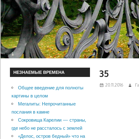
35
НЕЗНАЕМЫЕ ВРЕМЕНА
20.11.2016
Г
Общее введение для полноты
картины в целом
Мегалиты: Непрочитанные
послания в камне
Сокровища Карелии — страны,
где небо не рассталось с землей
«Делос, остров бедный» что на