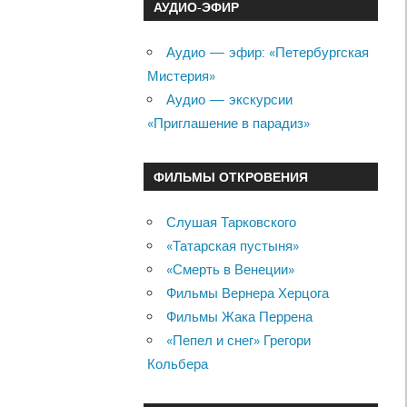
АУДИО-ЭФИР
Аудио — эфир: «Петербургская
Мистерия»
Аудио — экскурсии
«Приглашение в парадиз»
ФИЛЬМЫ ОТКРОВЕНИЯ
Слушая Тарковского
«Татарская пустыня»
«Смерть в Венеции»
Фильмы Вернера Херцога
Фильмы Жака Перрена
«Пепел и снег» Грегори
Кольбера