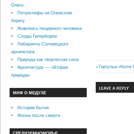
Онего…
Петроглифы на Онежском
берегу
Живопись пещерного человека
Следы Гипербореи
Лабиринты Соловецкого
архипелага
Природа как творческая сила
Previous
Горгульи «Notre-
Архитектура — «Вторая
Навигац
Post:
природа»
по
LEAVE A REPLY
МИФ О МЕДУЗЕ
записям
История бытия
Жизнь после смерти
СРЕДИЗЕМНОМОРЬЕ