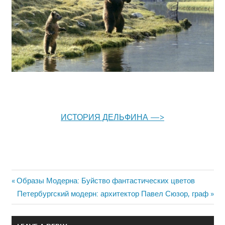
ИСТОРИЯ ДЕЛЬФИНА —>
Previous
Образы Модерна: Буйство фантастических цветов
Навигация
Post:
Next
Петербургский модерн: архитектор Павел Сюзор, граф
Post:
по