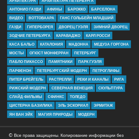
АРХИТЕКТУРА
АРХИТЕКТУРА ПЕТЕРБУРГА
АНТОНИО ГАУДИ
АФИНЫ
БАРОККО
БАРСЕЛОНА
ВИДЕО
ВОТТОВААРА
ГАНС ГОЛЬБЕЙН МЛАДШИЙ
ГАУДИ
ГИПЕРБОРЕЯ
ДВОРЕЦ ГУЭЛЯ
ЗИМНИЙ ДВОРЕЦ
ЗОДЧИЕ ПЕТЕРБУРГА
КАРАВАДЖО
КАРЛ РОССИ
КАСА БАЛЬО
КАТАЛОНИЯ
МАДОННА
МЕДУЗА ГОРГОНА
МОСТЫ
ОГЮСТ МОНФЕРРАН
ПЕТЕРБУРГ
ПАБЛО ПИКАССО
ПАМЯТНИКИ
ПАРК ГУЭЛЯ
ПАРФЕНОН
ПЕТЕРБУРГСКИЙ МОДЕРН
ПЕТРОГЛИФЫ
ПИТЕР БРЕЙГЕЛЬ
РАСТРЕЛЛИ
РЕКИ И КАНАЛЫ
РИГА
РИЖСКИЙ МОДЕРН
СЕВЕРНАЯ ВЕНЕЦИЯ
СКУЛЬПТУРА
СЛАЙД-ФИЛЬМЫ
СФИНКС
ТОЛЕДО
ЦИСТЕРНА БАЗИЛИКА
ЭЛЬ ЭСКОРИАЛ
ЭРМИТАЖ
ЯН ВАН ЭЙК
МАГИЯ ПРИРОДЫ
МОДЕРН
© Все права защищены. Копирование информации без