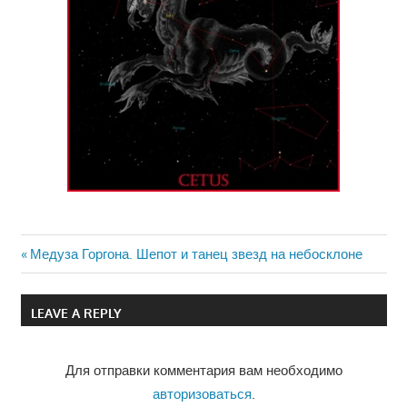
Previous
Медуза Горгона. Шепот и танец звезд на небосклоне
Навигация
Post:
по
LEAVE A REPLY
записям
Для отправки комментария вам необходимо
авторизоваться
.