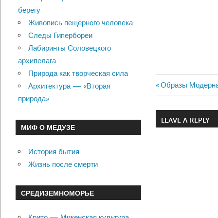
берегу
Живопись пещерного человека
Следы Гипербореи
Лабиринты Соловецкого
архипелага
Природа как творческая сила
Previous
Образы Модерна
Архитектура — «Вторая
Навигац
Post:
природа»
по
LEAVE A REPLY
МИФ О МЕДУЗЕ
записям
История бытия
Жизнь после смерти
СРЕДИЗЕМНОМОРЬЕ
Крито — Микенская культура