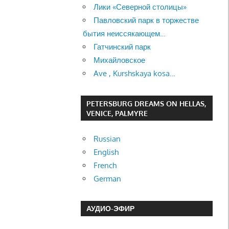
Лики «Северной столицы»
Павловский парк в торжестве
бытия неиссякающем…
Гатчинский парк
Михайловское
Ave , Kurshskaya kosa…
PETERSBURG DREAMS ON HELLAS,
VENICE, PALMYRE
Russian
English
French
German
АУДИО-ЭФИР