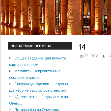
14
НЕЗНАЕМЫЕ ВРЕМЕНА
27.11.2016
Г
Общее введение для полноты
картины в целом
Мегалиты: Непрочитанные
послания в камне
Сокровища Карелии — страны,
где небо не рассталось с землей
«Делос, остров бедный» что на
Онего…
Петроглифы на Онежском