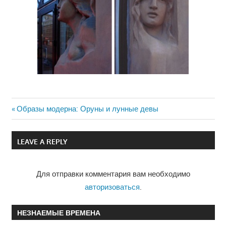
Previous
Образы модерна: Оруны и лунные девы
Навигация
Post:
по
LEAVE A REPLY
записям
Для отправки комментария вам необходимо
авторизоваться
.
НЕЗНАЕМЫЕ ВРЕМЕНА