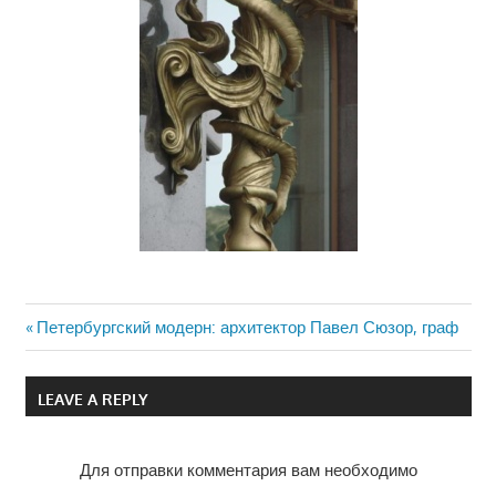
Previous
Петербургский модерн: архитектор Павел Сюзор, граф
Навигация
Post:
по
LEAVE A REPLY
записям
Для отправки комментария вам необходимо