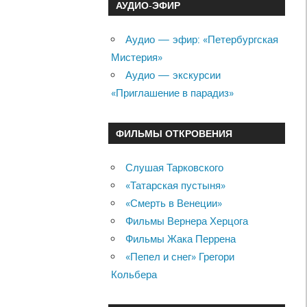
АУДИО-ЭФИР
Аудио — эфир: «Петербургская
Мистерия»
Аудио — экскурсии
«Приглашение в парадиз»
ФИЛЬМЫ ОТКРОВЕНИЯ
Слушая Тарковского
«Татарская пустыня»
«Смерть в Венеции»
Фильмы Вернера Херцога
Фильмы Жака Перрена
«Пепел и снег» Грегори
Кольбера