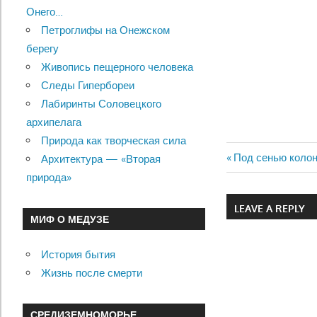
Онего…
Петроглифы на Онежском
берегу
Живопись пещерного человека
Следы Гипербореи
Лабиринты Соловецкого
архипелага
Природа как творческая сила
Previous
Под сенью коло
Архитектура — «Вторая
Навигац
Post:
природа»
по
LEAVE A REPLY
МИФ О МЕДУЗЕ
записям
История бытия
Жизнь после смерти
СРЕДИЗЕМНОМОРЬЕ