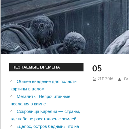
05
НЕЗНАЕМЫЕ ВРЕМЕНА
21.11.2016
Га
Общее введение для полноты
картины в целом
Мегалиты: Непрочитанные
послания в камне
Сокровища Карелии — страны,
где небо не рассталось с землей
«Делос, остров бедный» что на