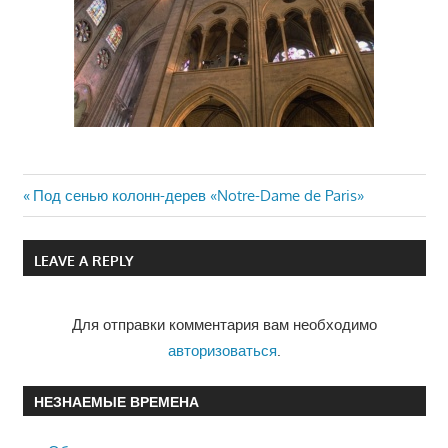
Previous
Под сенью колонн-дерев «Notre-Dame de Paris»
Навигация
Post:
по
LEAVE A REPLY
записям
Для отправки комментария вам необходимо
авторизоваться
.
НЕЗНАЕМЫЕ ВРЕМЕНА