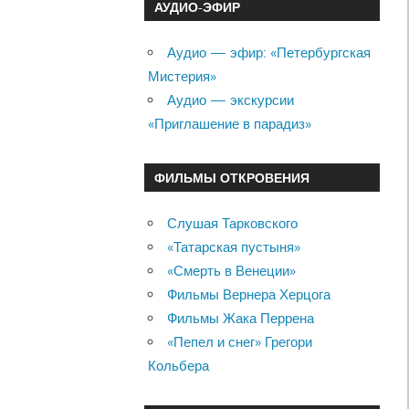
АУДИО-ЭФИР
Аудио — эфир: «Петербургская
Мистерия»
Аудио — экскурсии
«Приглашение в парадиз»
ФИЛЬМЫ ОТКРОВЕНИЯ
Слушая Тарковского
«Татарская пустыня»
«Смерть в Венеции»
Фильмы Вернера Херцога
Фильмы Жака Перрена
«Пепел и снег» Грегори
Кольбера