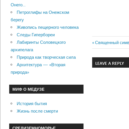
Онего…
Петроглифы на Онежском
берегу
Живопись пещерного человека
Следы Гипербореи
Лабиринты Соловецкого
Previous
Священный симв
Навигац
архипелага
Post:
Природа как творческая сила
по
LEAVE A REPLY
Архитектура — «Вторая
записям
природа»
МИФ О МЕДУЗЕ
История бытия
Жизнь после смерти
СРЕДИЗЕМНОМОРЬЕ