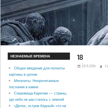
18
НЕЗНАЕМЫЕ ВРЕМЕНА
20.11.2016
Г
Общее введение для полноты
картины в целом
Мегалиты: Непрочитанные
послания в камне
Сокровища Карелии — страны,
где небо не рассталось с землей
«Делос, остров бедный» что на