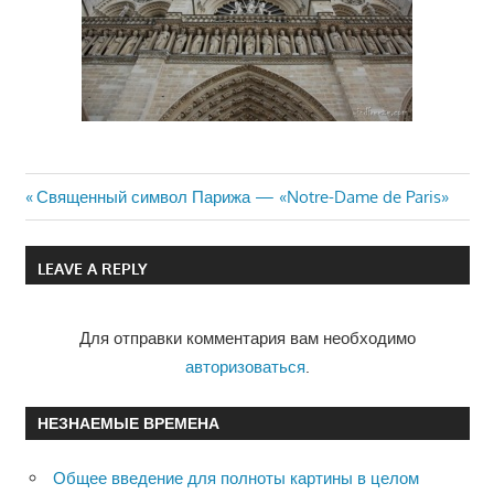
Previous
Священный символ Парижа — «Notre-Dame de Paris»
Навигация
Post:
по
LEAVE A REPLY
записям
Для отправки комментария вам необходимо
авторизоваться
.
НЕЗНАЕМЫЕ ВРЕМЕНА
Общее введение для полноты картины в целом