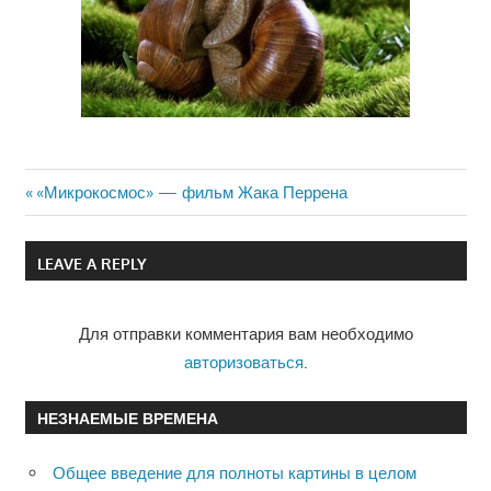
Previous
«Микрокосмос» — фильм Жака Перрена
Навигация
Post:
по
LEAVE A REPLY
записям
Для отправки комментария вам необходимо
авторизоваться
.
НЕЗНАЕМЫЕ ВРЕМЕНА
Общее введение для полноты картины в целом