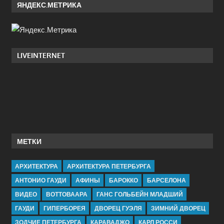
ЯНДЕКС.МЕТРИКА
LIVEINTERNET
МЕТКИ
АРХИТЕКТУРА
АРХИТЕКТУРА ПЕТЕРБУРГА
АНТОНИО ГАУДИ
АФИНЫ
БАРОККО
БАРСЕЛОНА
ВИДЕО
ВОТТОВААРА
ГАНС ГОЛЬБЕЙН МЛАДШИЙ
ГАУДИ
ГИПЕРБОРЕЯ
ДВОРЕЦ ГУЭЛЯ
ЗИМНИЙ ДВОРЕЦ
ЗОДЧИЕ ПЕТЕРБУРГА
КАРАВАДЖО
КАРЛ РОССИ