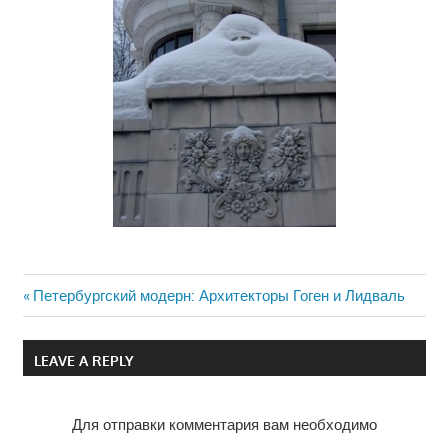
Previous
Петербургский модерн: Архитекторы Гоген и Лидваль
Навигация
Post:
по
LEAVE A REPLY
записям
Для отправки комментария вам необходимо