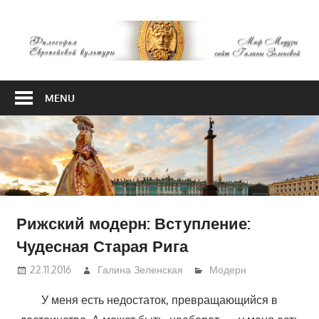
Skip
М
to
content
М
Философия
Европейской
MENU
культуры
Рижский модерн: Вступление:
Чудесная Старая Рига
22.11.2016
Галина Зеленская
Модерн
У меня есть недостаток, превращающийся в