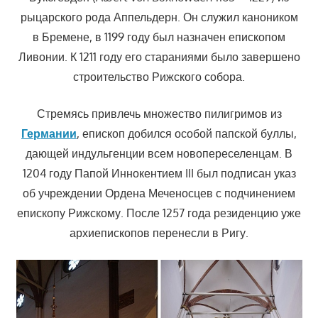
рыцарского рода Аппельдерн. Он служил каноником
в Бремене, в 1199 году был назначен епископом
Ливонии. К 1211 году его стараниями было завершено
строительство Рижского собора.
Стремясь привлечь множество пилигримов из
Германии
, епископ добился особой папской буллы,
дающей индульгенции всем новопереселенцам. В
1204 году Папой Иннокентием III был подписан указ
об учреждении Ордена Меченосцев с подчинением
епископу Рижскому. После 1257 года резиденцию уже
архиепископов перенесли в Ригу.