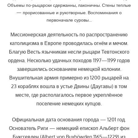
Объемы по-рыцарски сдержанны, лаконичны. Стены теплые
— прорисованные и рукотворные. Воспоминания о
первоначале суровы…
Миссионерская деятельность по распространению
католицизма в Европе проводилась огнём и мечом.
Благую Весть язычникам несли рыцари Тевтонского
ордена. Несколько удачных походов 1197—1199 годов
завершились основанием немецкой колонии.
Внушительная армия примерно из 1200 рыцарей на
23 кораблях вошла в устье Двины (Даугавы) в том
месте, где располагалось первое укреплённое
поселение немецких купцов.
Официальная дата основания города — 1201 год.
Основатель Риги — немецкий епископ Альберт фон
Буксгевден (Albert von Buxhöwden 1165—1229) из